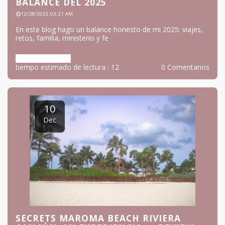
BALANCE DEL 2025
12/28/2025 03:21 AM
En este blog hago un balance honesto de mi 2025: viajes,
retos, familia, ministerio y fe
Más información
tiempo estimado de lectura : 12
0 Comentarios
10
Dec
SECRETS MAROMA BEACH RIVIERA