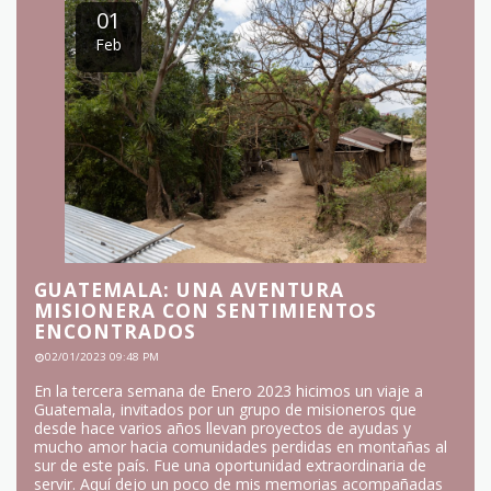
Más información
tiempo estimado de lectura : 6
5 Comentarios
01
Feb
GUATEMALA: UNA AVENTURA
MISIONERA CON SENTIMIENTOS
ENCONTRADOS
02/01/2023 09:48 PM
En la tercera semana de Enero 2023 hicimos un viaje a