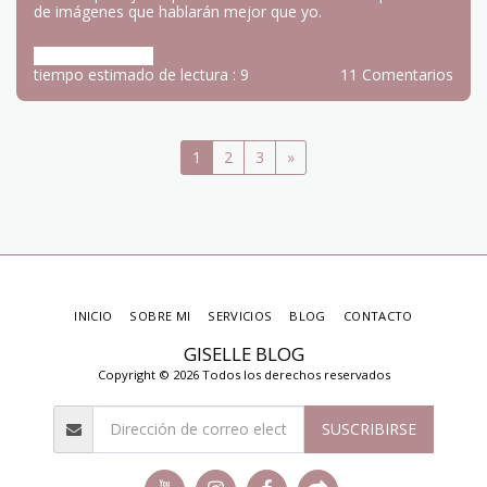
Guatemala, invitados por un grupo de misioneros que
desde hace varios años llevan proyectos de ayudas y
mucho amor hacia comunidades perdidas en montañas al
sur de este país. Fue una oportunidad extraordinaria de
servir. Aquí dejo un poco de mis memorias acompañadas
de imágenes que hablarán mejor que yo.
Más información
tiempo estimado de lectura : 9
11 Comentarios
1
2
3
»
INICIO
SOBRE MI
SERVICIOS
BLOG
CONTACTO
GISELLE BLOG
Copyright © 2026 Todos los derechos reservados