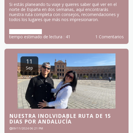
NUESTRO ITINERARIO DE 15 DIAS EN EL
NORTE DE ESPAÑA. PAIS VASCO |
CANTABRIA | ASTURIAS
08/20/2025 06:24 AM
Si estás planeando tu viaje y quieres saber qué ver en el
norte de España en dos semanas, aquí encontrarás
nuestra ruta completa con consejos, recomendaciones y
todos los lugares que más nos impresionaron.
Más información
tiempo estimado de lectura : 41
1 Comentarios
11
Sep