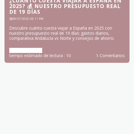
¿CUÁNTO CUESTA VIAJAR A ESPAÑA EN
2025? 💰 NUESTRO PRESUPUESTO REAL
DE 19 DÍAS
08/27/2025 09:11 PM
Descubre cuánto cuesta viajar a España en 2025 con
nuestro presupuesto real de 19 días: gastos diarios,
comparativa Andalucía vs Norte y consejos de ahorro.
Más información
tiempo estimado de lectura : 10
1 Comentarios