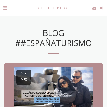
GISELLE BLOG
BLOG
##ESPAÑATURISMO
27
Aug