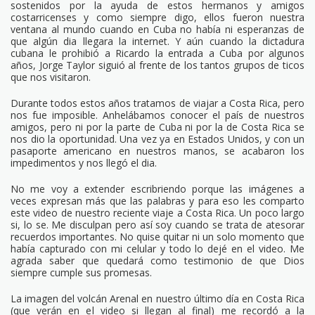
sostenidos por la ayuda de estos hermanos y amigos
costarricenses y como siempre digo, ellos fueron nuestra
ventana al mundo cuando en Cuba no había ni esperanzas de
que algún dia llegara la internet. Y aún cuando la dictadura
cubana le prohibió a Ricardo la entrada a Cuba por algunos
años, Jorge Taylor siguió al frente de los tantos grupos de ticos
que nos visitaron.
Durante todos estos años tratamos de viajar a Costa Rica, pero
nos fue imposible. Anhelábamos conocer el país de nuestros
amigos, pero ni por la parte de Cuba ni por la de Costa Rica se
nos dio la oportunidad. Una vez ya en Estados Unidos, y con un
pasaporte americano en nuestros manos, se acabaron los
impedimentos y nos llegó el dia.
No me voy a extender escribriendo porque las imágenes a
veces expresan más que las palabras y para eso les comparto
este video de nuestro reciente viaje a Costa Rica. Un poco largo
si, lo se. Me disculpan pero así soy cuando se trata de atesorar
recuerdos importantes. No quise quitar ni un solo momento que
había capturado con mi celular y todo lo dejé en el video. Me
agrada saber que quedará como testimonio de que Dios
siempre cumple sus promesas.
La imagen del volcán Arenal en nuestro último día en Costa Rica
(que verán en el video si llegan al final) me recordó a la