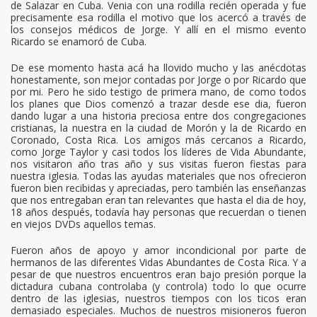
de Salazar en Cuba. Venia con una rodilla recién operada y fue
precisamente esa rodilla el motivo que los acercó a través de
los consejos médicos de Jorge. Y allí en el mismo evento
Ricardo se enamoró de Cuba.
De ese momento hasta acá ha llovido mucho y las anécdotas
honestamente, son mejor contadas por Jorge o por Ricardo que
por mi. Pero he sido testigo de primera mano, de como todos
los planes que Dios comenzó a trazar desde ese dia, fueron
dando lugar a una historia preciosa entre dos congregaciones
cristianas, la nuestra en la ciudad de Morón y la de Ricardo en
Coronado, Costa Rica. Los amigos más cercanos a Ricardo,
como Jorge Taylor y casi todos los líderes de Vida Abundante,
nos visitaron año tras año y sus visitas fueron fiestas para
nuestra iglesia. Todas las ayudas materiales que nos ofrecieron
fueron bien recibidas y apreciadas, pero también las enseñanzas
que nos entregaban eran tan relevantes que hasta el dia de hoy,
18 años después, todavía hay personas que recuerdan o tienen
en viejos DVDs aquellos temas.
Fueron años de apoyo y amor incondicional por parte de
hermanos de las diferentes Vidas Abundantes de Costa Rica. Y a
pesar de que nuestros encuentros eran bajo presión porque la
dictadura cubana controlaba (y controla) todo lo que ocurre
dentro de las iglesias, nuestros tiempos con los ticos eran
demasiado especiales. Muchos de nuestros misioneros fueron